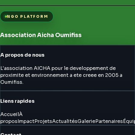
NGO PLATFORM
Association Aicha Oumifiss
A propos de nous
L'association AICHA pour le developpement de
proximite et environnement a ete creee en 2005 a
Oumifiss.
Liens rapides
Accueil
À
propos
Impact
Projets
Actualités
Galerie
Partenaires
Équi