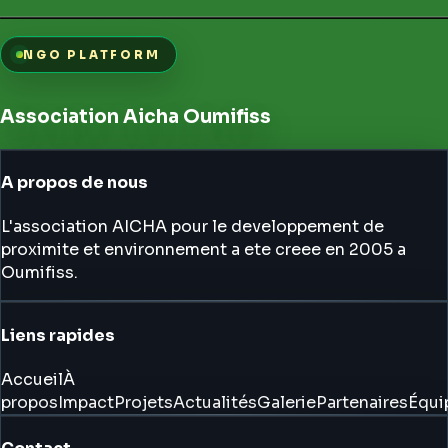
NGO PLATFORM
Association Aicha Oumifiss
A propos de nous
L'association AICHA pour le developpement de
proximite et environnement a ete creee en 2005 a
Oumifiss.
Liens rapides
Accueil
À
propos
Impact
Projets
Actualités
Galerie
Partenaires
Équi