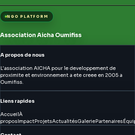
NGO PLATFORM
Association Aicha Oumifiss
A propos de nous
L'association AICHA pour le developpement de
proximite et environnement a ete creee en 2005 a
Oumifiss.
Liens rapides
Accueil
À
propos
Impact
Projets
Actualités
Galerie
Partenaires
Équi